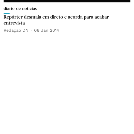
diario-de-noticias
Repórter desmaia em direto e acorda para acabar
entrevista
Redação DN
06 Jan 2014