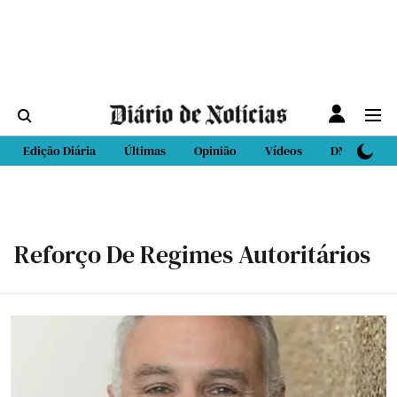
Edição Diária
Últimas
Opinião
Vídeos
DN Sport
Reforço De Regimes Autoritários