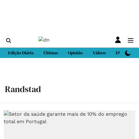
Edição Diária
Últimas
Opinião
Vídeos
DN Sport
Randstad