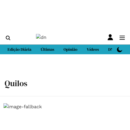
Edição Diária
Últimas
Opinião
Vídeos
DN Sport
Quilos