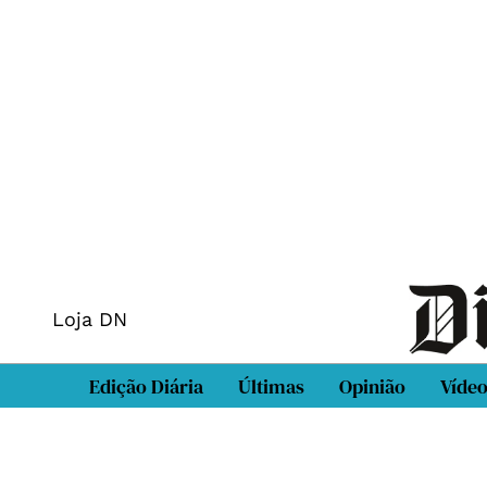
Loja DN
Edição Diária
Últimas
Opinião
Víde