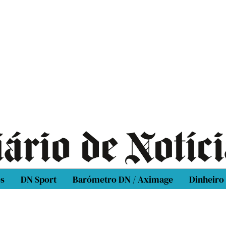
os
DN Sport
Barómetro DN / Aximage
Dinheiro