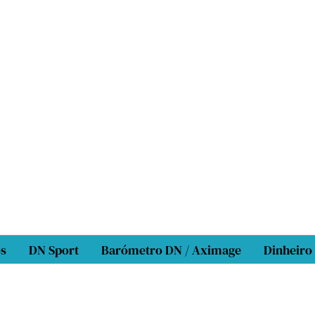
os
DN Sport
Barómetro DN / Aximage
Dinheiro