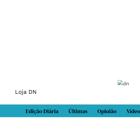
Loja DN
Edição Diária
Últimas
Opinião
Víde