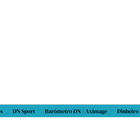
os
DN Sport
Barómetro DN / Aximage
Dinheiro