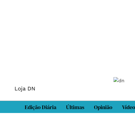
Loja DN
Edição Diária
Últimas
Opinião
Víde