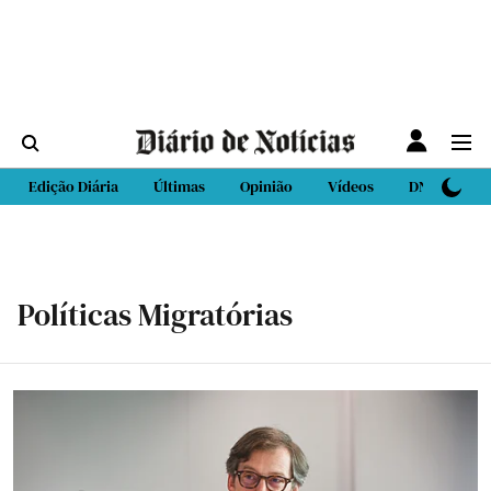
Edição Diária
Últimas
Opinião
Vídeos
DN Sport
Políticas Migratórias