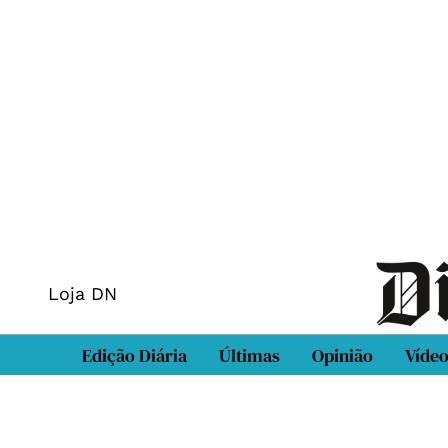
Loja DN
Edição Diária
Últimas
Opinião
Víde