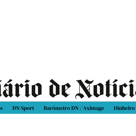
os
DN Sport
Barómetro DN / Aximage
Dinheiro