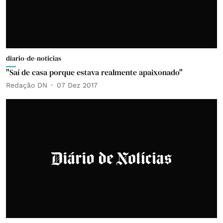
diario-de-noticias
"Saí de casa porque estava realmente apaixonado"
Redação DN
07 Dez 2017