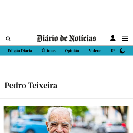
Edição Diária
Últimas
Opinião
Vídeos
DN Sport
Pedro Teixeira