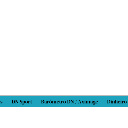
os
DN Sport
Barómetro DN / Aximage
Dinheiro