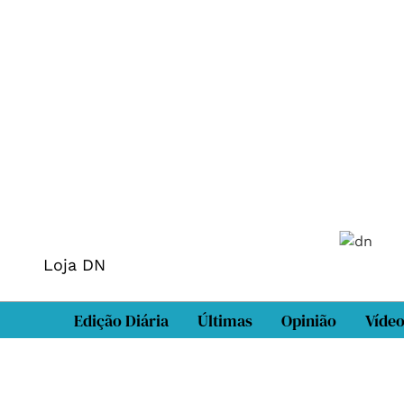
Loja DN
Edição Diária
Últimas
Opinião
Víde