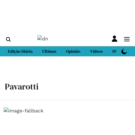
Edição Diária
Últimas
Opinião
Vídeos
DN Sport
Pavarotti