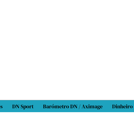
os
DN Sport
Barómetro DN / Aximage
Dinheiro