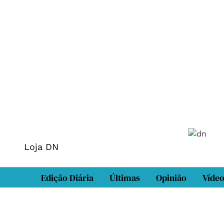
Loja DN
Edição Diária
Últimas
Opinião
Víde