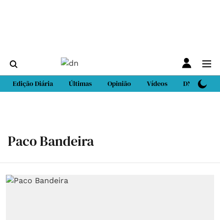
Edição Diária
Últimas
Opinião
Vídeos
DN Sport
Paco Bandeira