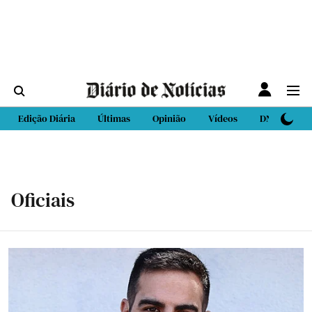
Edição Diária
Últimas
Opinião
Vídeos
DN Sport
Oficiais