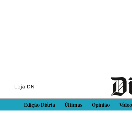
Loja DN
Edição Diária
Últimas
Opinião
Víde