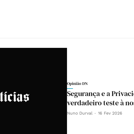
Opinião DN
Segurança e a Privac
verdadeiro teste à no
Nuno Durval
16 Fev 2026