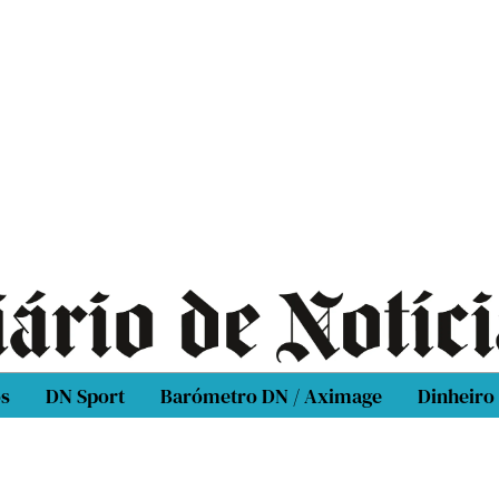
os
DN Sport
Barómetro DN / Aximage
Dinheiro