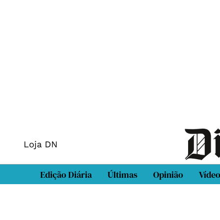
Loja DN
Edição Diária
Últimas
Opinião
Víde