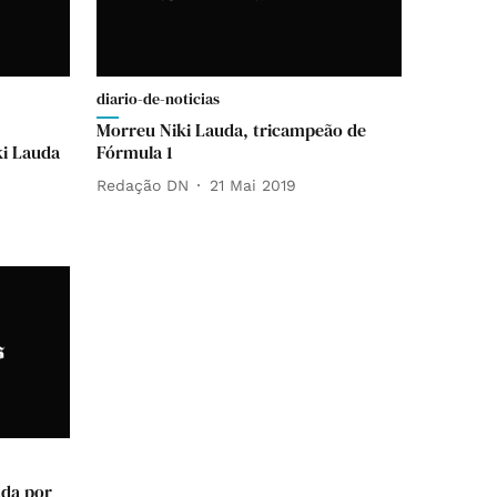
diario-de-noticias
Morreu Niki Lauda, tricampeão de
ki Lauda
Fórmula 1
Redação DN
21 Mai 2019
ada por