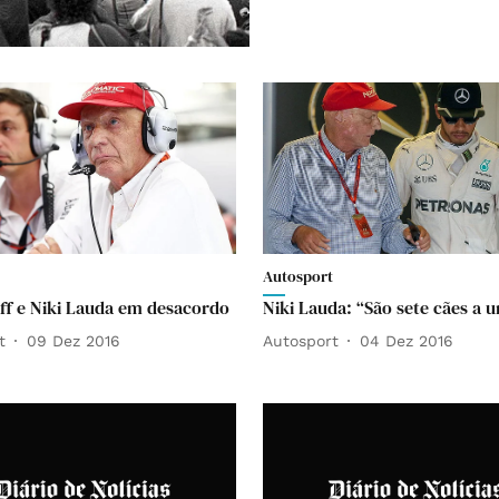
Autosport
ff e Niki Lauda em desacordo
Niki Lauda: “São sete cães a 
t
09 Dez 2016
Autosport
04 Dez 2016