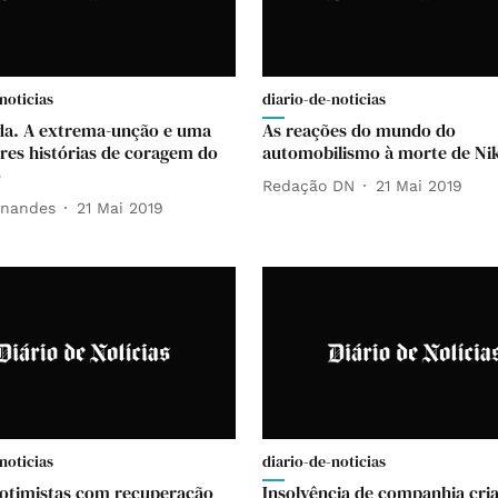
noticias
diario-de-noticias
da. A extrema-unção e uma
As reações do mundo do
res histórias de coragem do
automobilismo à morte de Ni
o
Redação DN
21 Mai 2019
rnandes
21 Mai 2019
noticias
diario-de-noticias
otimistas com recuperação
Insolvência de companhia cri