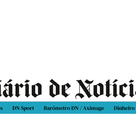
os
DN Sport
Barómetro DN / Aximage
Dinheiro