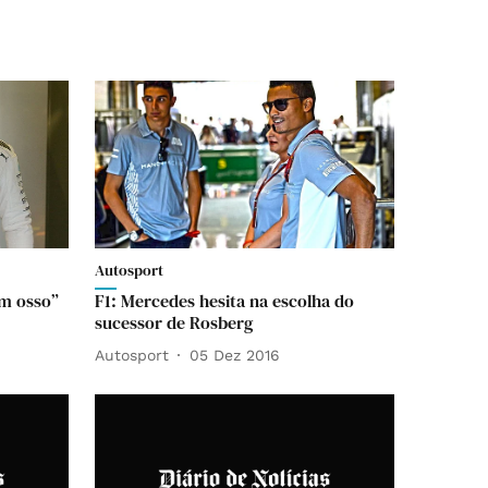
Autosport
um osso”
F1: Mercedes hesita na escolha do
sucessor de Rosberg
Autosport
05 Dez 2016