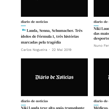
diario-de-noticias
diario-de-
Niki Lau
Lauda, Senna, Schumacher. Três
das maio
ídolos de Fórmula 1, três histórias
desport
marcadas pela tragédia
Nuno Fe
Carlos Nogueira
22 Mai 2019
diario-de-noticias
diario-de-
Niki Lauda teve alta após transplante
Médicos 