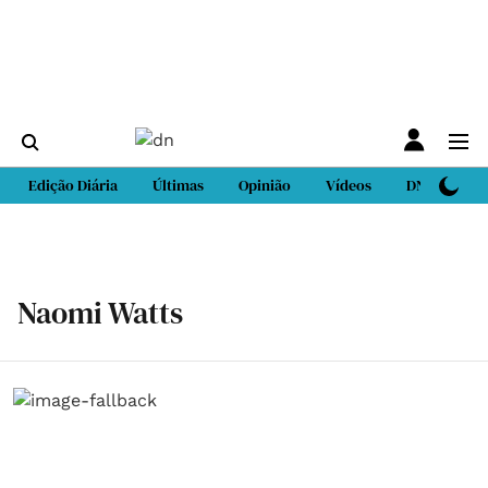
Edição Diária
Últimas
Opinião
Vídeos
DN Sport
Naomi Watts