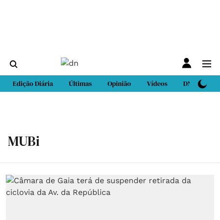
Edição Diária
Últimas
Opinião
Vídeos
DN Sport
MUBi