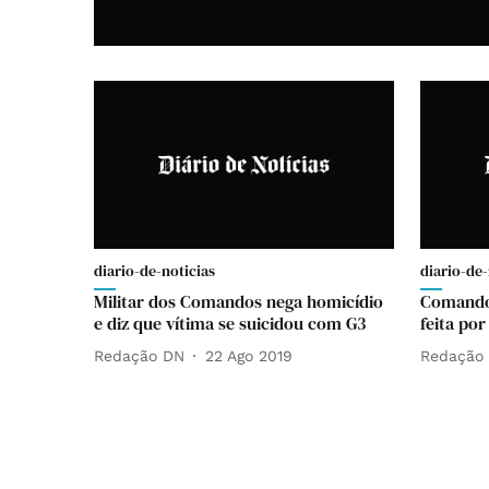
diario-de-noticias
diario-de-
Militar dos Comandos nega homicídio
Comando
e diz que vítima se suicidou com G3
feita po
Redação DN
22 Ago 2019
Redação