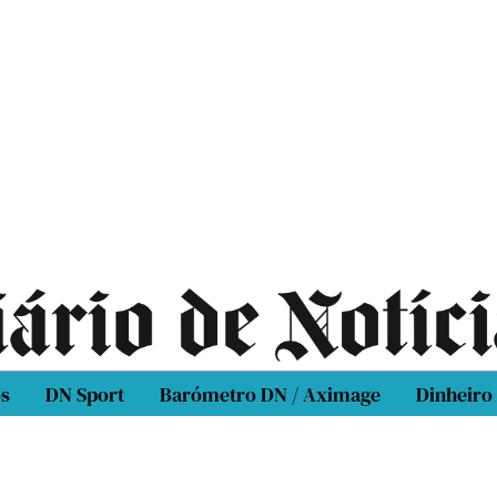
os
DN Sport
Barómetro DN / Aximage
Dinheiro