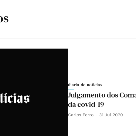
os
diario-de-noticias
Julgamento dos Coma
da covid-19
Carlos Ferro
31 Jul 2020