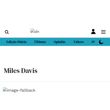
Edição Diária
Últimas
Opinião
Vídeos
DN Sport
Miles Davis