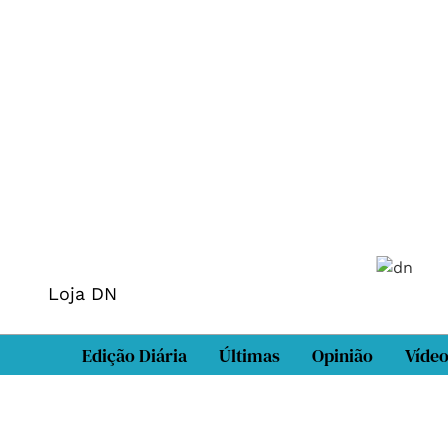
Loja DN
Edição Diária
Últimas
Opinião
Víde