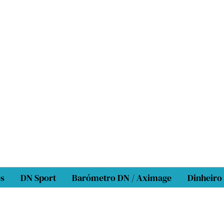
os
DN Sport
Barómetro DN / Aximage
Dinheiro