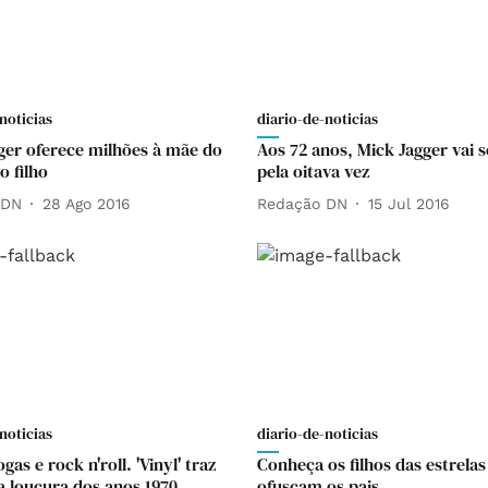
noticias
diario-de-noticias
ger oferece milhões à mãe do
Aos 72 anos, Mick Jagger vai s
o filho
pela oitava vez
 DN
28 Ago 2016
Redação DN
15 Jul 2016
noticias
diario-de-noticias
gas e rock n'roll. 'Vinyl' traz
Conheça os filhos das estrelas
 a loucura dos anos 1970
ofuscam os pais