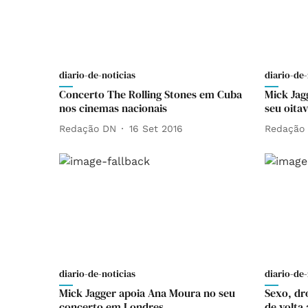
diario-de-noticias
diario-de-
Concerto The Rolling Stones em Cuba
Mick Jag
nos cinemas nacionais
seu oitav
Redação DN
16 Set 2016
Redação
diario-de-noticias
diario-de-
Mick Jagger apoia Ana Moura no seu
Sexo, dro
concerto em Londres
de volta