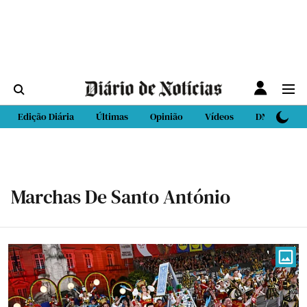
Edição Diária
Últimas
Opinião
Vídeos
DN Sport
Marchas De Santo António