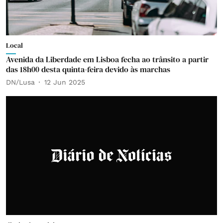
Local
Avenida da Liberdade em Lisboa fecha ao trânsito a partir
das 18h00 desta quinta-feira devido às marchas
DN/Lusa
12 Jun 2025