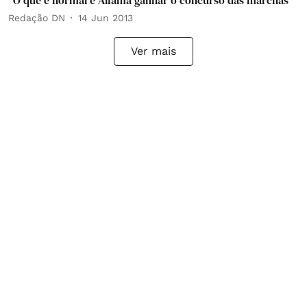
"O que é normal é Alfama ganhar o concurso das marchas"
Redação DN
14 Jun 2013
Ver mais