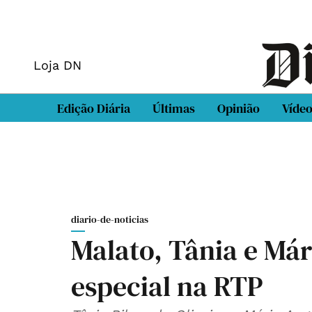
Loja DN
Edição Diária
Últimas
Opinião
Víde
diario-de-noticias
Malato, Tânia e Má
especial na RTP