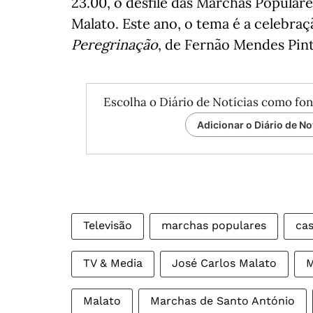
23.00, o desfile das Marchas Popular
Malato. Este ano, o tema é a celebraç
Peregrinação
, de Fernão Mendes Pint
Escolha o Diário de Notícias como fon
Adicionar o Diário de No
Televisão
marchas populares
ca
TV & Media
José Carlos Malato
M
Malato
Marchas de Santo António