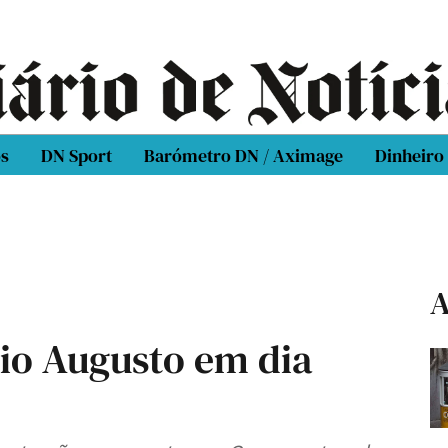
os
DN Sport
Barómetro DN / Aximage
Dinheiro
A
rio Augusto em dia