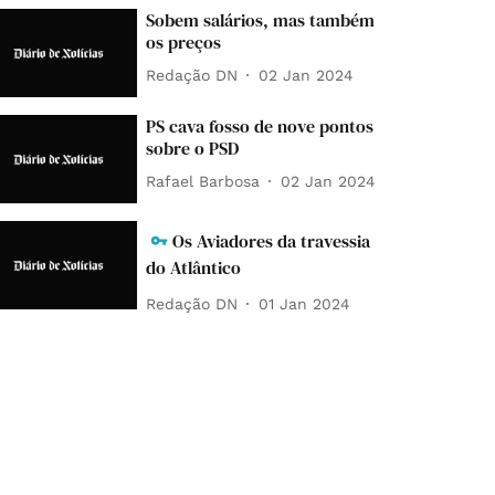
Sobem salários, mas também
os preços
Redação DN
02 Jan 2024
PS cava fosso de nove pontos
sobre o PSD
Rafael Barbosa
02 Jan 2024
Os Aviadores da travessia
do Atlântico
Redação DN
01 Jan 2024