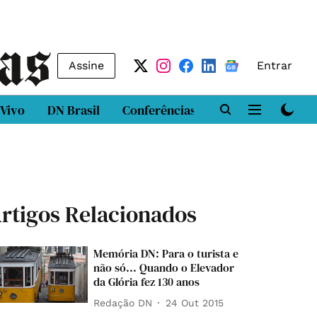
Assine
Entrar
 Vivo
DN Brasil
Conferências
DN LAB
Class
rtigos Relacionados
Memória DN: Para o turista e
não só... Quando o Elevador
da Glória fez 130 anos
Redação DN
24 Out 2015