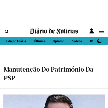
Edição Diária
Últimas
Opinião
Vídeos
DN Sport
Manutenção Do Património Da
PSP