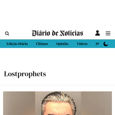
Edição Diária
Últimas
Opinião
Vídeos
DN Sport
Lostprophets