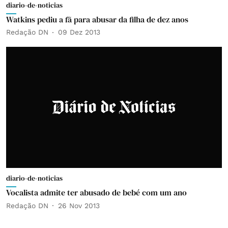
diario-de-noticias
Watkins pediu a fã para abusar da filha de dez anos
Redação DN
09 Dez 2013
diario-de-noticias
Vocalista admite ter abusado de bebé com um ano
Redação DN
26 Nov 2013