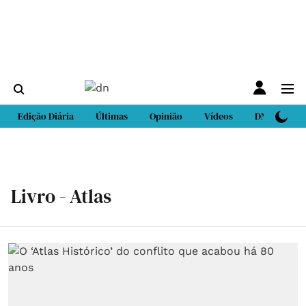
Edição Diária
Últimas
Opinião
Vídeos
DN Sport
Livro - Atlas