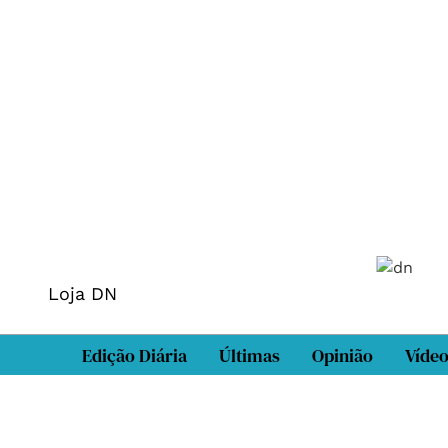
Loja DN
Edição Diária
Últimas
Opinião
Víde