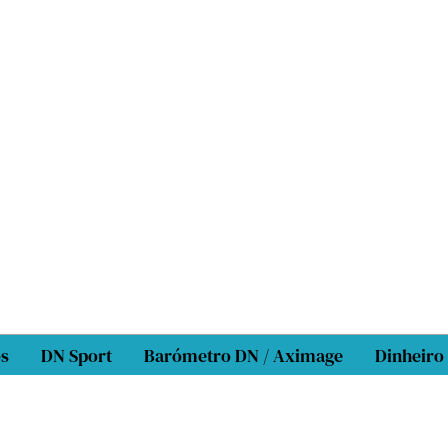
os
DN Sport
Barómetro DN / Aximage
Dinheiro