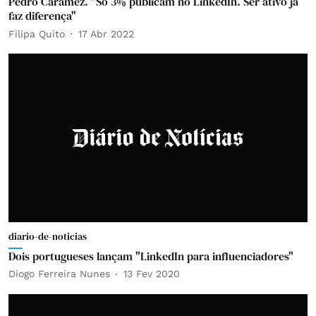
Pedro Caramez. "Só 3% publicam no LinkedIn. Ser ativo já
faz diferença"
Filipa Quito
17 Abr 2022
diario-de-noticias
Dois portugueses lançam "LinkedIn para influenciadores"
Diogo Ferreira Nunes
13 Fev 2020