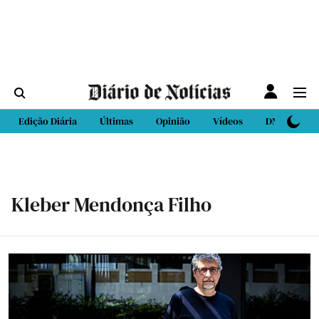
Edição Diária
Últimas
Opinião
Vídeos
DN Sport
Kleber Mendonça Filho