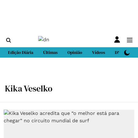
Edição Diária
Últimas
Opinião
Vídeos
DN Sport
Kika Veselko