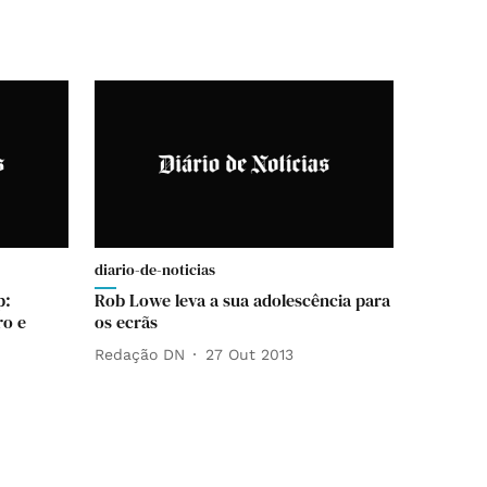
diario-de-noticias
p:
Rob Lowe leva a sua adolescência para
ro e
os ecrãs
Redação DN
27 Out 2013