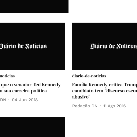
noticias
diario-de-noticias
 que o senador Ted Kennedy
Família Kennedy critica Trum
a sua carreira política
candidato tem "discurso escu
abusivo"
 DN
04 Jun 2018
Redação DN
11 Ago 2016