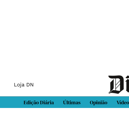
Loja DN
Edição Diária
Últimas
Opinião
Víde