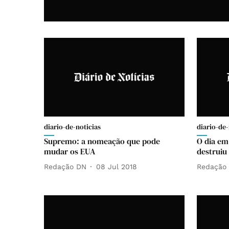
diario-de-noticias
diario-de-
Supremo: a nomeação que pode
O dia em
mudar os EUA
destruiu 
Redação DN
08 Jul 2018
Redação