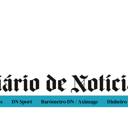
os
DN Sport
Barómetro DN / Aximage
Dinheiro