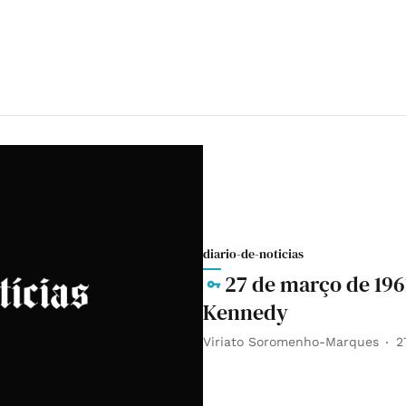
diario-de-noticias
27 de março de 196
Kennedy
Viriato Soromenho-Marques
2