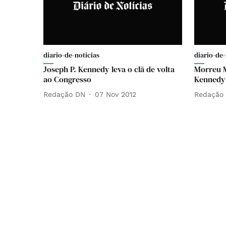
diario-de-noticias
diario-de-
Joseph P. Kennedy leva o clã de volta
Morreu 
ao Congresso
Kennedy
Redação DN
07 Nov 2012
Redação