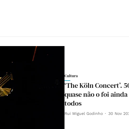
Cultura
‘The Köln Concert’. 5
quase não o foi ainda
todos
Rui Miguel Godinho
30 Nov 20