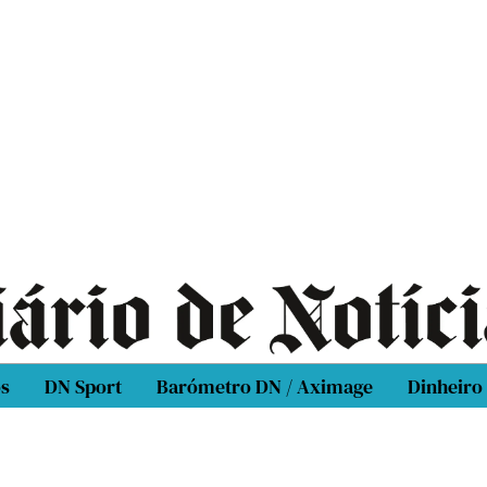
os
DN Sport
Barómetro DN / Aximage
Dinheiro