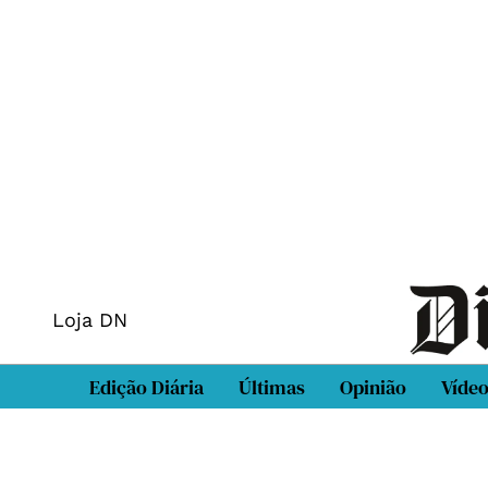
Loja DN
Edição Diária
Últimas
Opinião
Víde