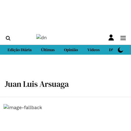
Edição Diária
Últimas
Opinião
Vídeos
DN Sport
Juan Luis Arsuaga