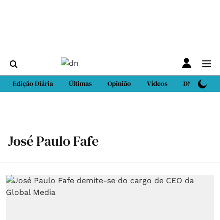
Edição Diária
Últimas
Opinião
Vídeos
DN Sport
José Paulo Fafe