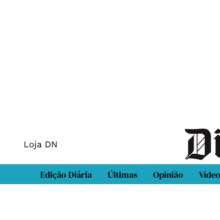
Loja DN
Edição Diária
Últimas
Opinião
Víde