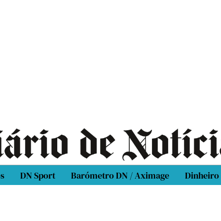
os
DN Sport
Barómetro DN / Aximage
Dinheiro