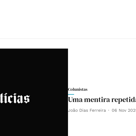
Colunistas
Uma mentira repetid
João Dias Ferreira
06 Nov 202