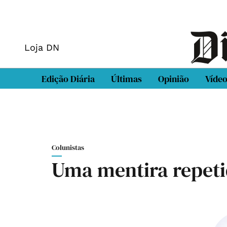
Loja DN
Edição Diária
Últimas
Opinião
Víde
Colunistas
Uma mentira repeti