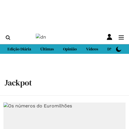
Edição Diária
Últimas
Opinião
Vídeos
DN Sport
Jackpot