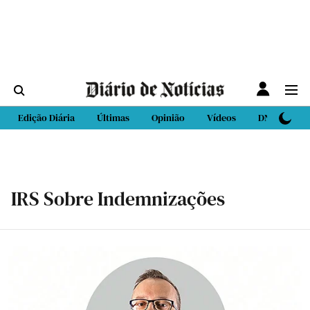
Edição Diária
Últimas
Opinião
Vídeos
DN Sport
IRS Sobre Indemnizações