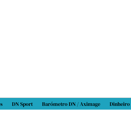
os
DN Sport
Barómetro DN / Aximage
Dinheiro