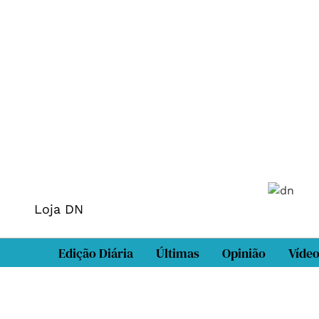
Loja DN
Edição Diária
Últimas
Opinião
Víde