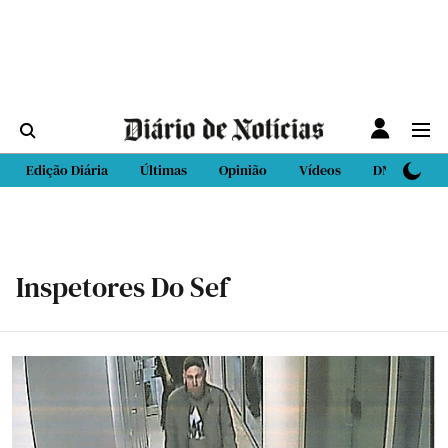
Edição Diária
Últimas
Opinião
Vídeos
DN Sport
Inspetores Do Sef