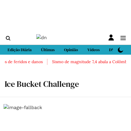
Edição Diária
Últimas
Opinião
Vídeos
DN Sport
os de feridos e danos
Sismo de magnitude 7,4 abala a Colômbia. H
Ice Bucket Challenge