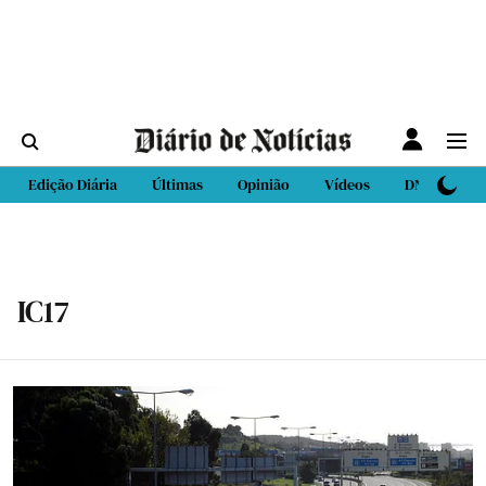
Edição Diária
Últimas
Opinião
Vídeos
DN Sport
IC17