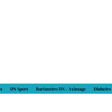
os
DN Sport
Barómetro DN / Aximage
Dinheiro