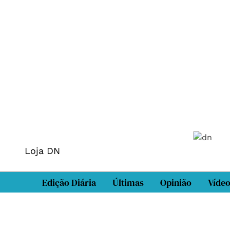
Loja DN
Edição Diária
Últimas
Opinião
Víde