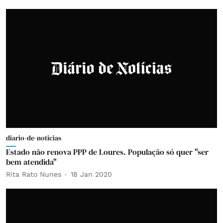
diario-de-noticias
Estado não renova PPP de Loures. População só quer "ser
bem atendida"
Rita Rato Nunes
18 Jan 2020