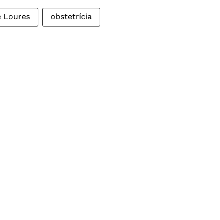
e Loures
obstetrícia