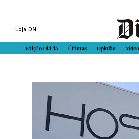
Loja DN
Edição Diária
Últimas
Opinião
Víde