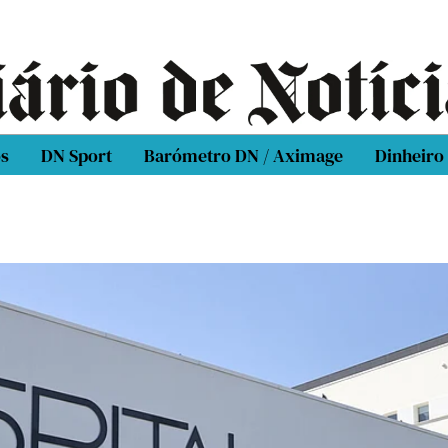
os
DN Sport
Barómetro DN / Aximage
Dinheiro