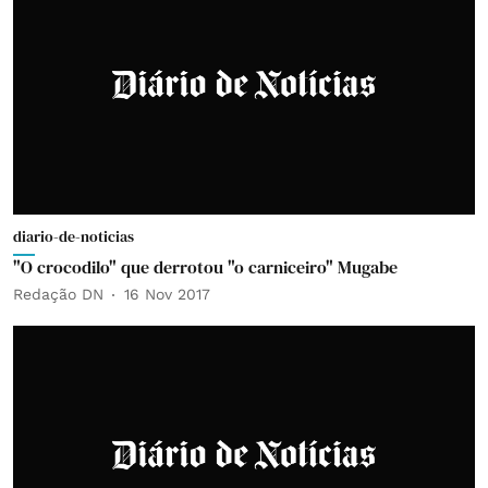
diario-de-noticias
"O crocodilo" que derrotou "o carniceiro" Mugabe
Redação DN
16 Nov 2017