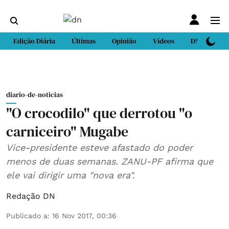
Edição Diária
Últimas
Opinião
Vídeos
DN Sport
diario-de-noticias
"O crocodilo" que derrotou "o
carniceiro" Mugabe
Vice-presidente esteve afastado do poder
menos de duas semanas. ZANU-PF afirma que
ele vai dirigir uma "nova era".
Redação DN
Publicado a
:
16 Nov 2017, 00:36