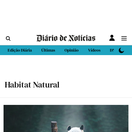
Edição Diária
Últimas
Opinião
Vídeos
DN Sport
Habitat Natural