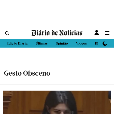
Edição Diária
Últimas
Opinião
Vídeos
DN Sport
Gesto Obsceno